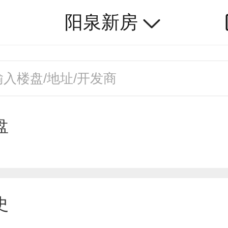
阳泉新房
盘
史